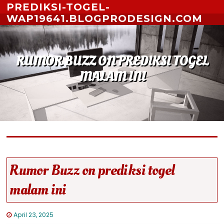
Skip to content
PREDIKSI-TOGEL-
WAP19641.BLOGPRODESIGN.COM
RUMOR BUZZ ON PREDIKSI TOGEL
MALAM INI
Rumor Buzz on prediksi togel
malam ini
April 23, 2025